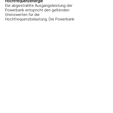
Hochfrequenzenergie
Die abgestrahlte Ausgangsleistung der
Powerbank entspricht den geltenden
Grenzwerten für die
Hochfrequenzbelastung. Die Powerbank
sollte mit einem Mindestabstand von 20
cm betrieben werden
(8 Zoll) zwischen der Powerbank oder
anderen Geräten auf der Powerbank und
dem Körper einer Person.
Störungen durch medizinische Geräte
Die Powerbank enthält Magnete
sowie Komponenten und/oder
Funkgeräte, die elektromagnetische
Felder aussenden. Diese Magnete und
elektromagnetischen Felder können
medizinische Geräte stören.
Wenden Sie sich an Ihren Arzt und den
Hersteller des medizinischen Geräts, um
spezifische Informationen zu erhalten
medizinisches Gerät und ob Sie einen
Sicherheitsabstand zwischen Ihrem
medizinischen Gerät und der Powerbank
einhalten müssen. Hersteller geben