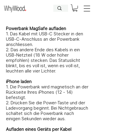
BETRIEBSFERIEN BIS
09.08.2026
| Bestellungen werden
anschliessend bearbeitet.
Powerbank MagSafe aufladen
1. Das Kabel mit USB-C Stecker in den
USB-C-Anschluss an der Powerbank
anschliessen.
2. Das andere Ende des Kabels in ein
USB-Netzteil (18 W oder höher
empfohlen) stecken. Das Statuslicht
blinkt, bis es voll ist, wenn es voll ist,
leuchten alle vier Lichter.
iPhone laden
1. Die Powerbank wird magnetisch an der
Rückseite Ihres iPhones (12 - 14)
befestigt.
2. Drücken Sie die Power-Taste und der
Ladevorgang beginnt. Bei Nichtgebrauch
schaltet sich die Powerbank nach
einigen Sekunden wieder aus.
Aufladen eines Geräts per Kabel